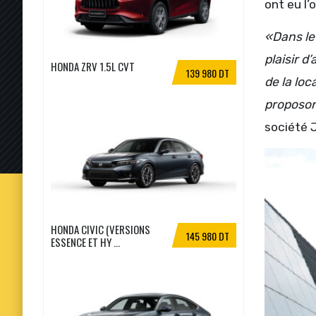
ont eu l’
«Dans le
plaisir 
HONDA ZRV 1.5L CVT
139 980 DT
de la loc
proposon
société 
HONDA CIVIC (VERSIONS
145 980 DT
ESSENCE ET HY ...