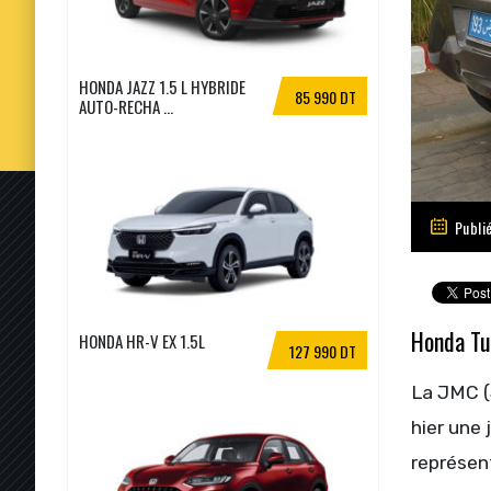
HONDA JAZZ 1.5 L HYBRIDE
85 990 DT
AUTO-RECHA ...
Publi
Honda Tun
HONDA HR-V EX 1.5L
127 990 DT
La JMC (
hier une 
représen