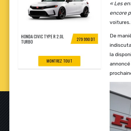
«
Les ent
encore p
voitures.
De manièr
HONDA CIVIC TYPE R 2.0L
279 990 DT
TURBO
indiscuta
la dispon
MONTREZ TOUT
annoncé 
prochain