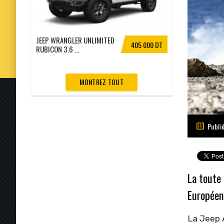
JEEP WRANGLER UNLIMITED
405 000 DT
RUBICON 3.6 ...
MONTREZ TOUT
Publi
La toute 
Européen
La Jeep A