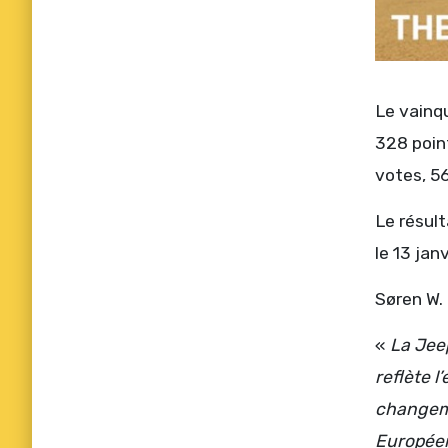
Le vainqu
328 poin
votes, 56
Le résult
le 13 janv
Søren W. 
«
La Jee
reflète l
changeme
Européenn