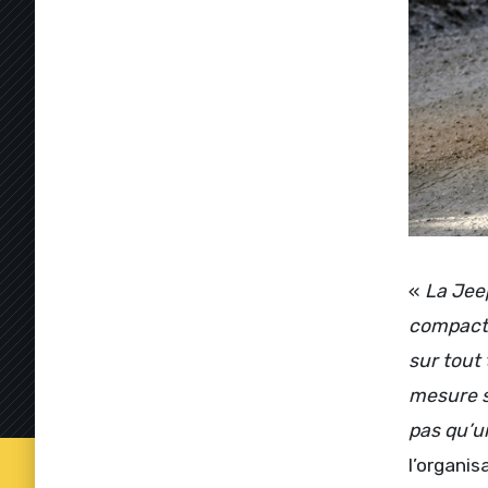
«
La Jeep
compacte
sur tout
mesure se
pas qu’un
l’organis