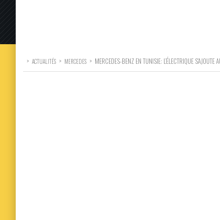
>
>
>
MERCEDES-BENZ EN TUNISIE: L’ÉLECTRIQUE S’AJOUTE
ACTUALITÉS
MERCEDES