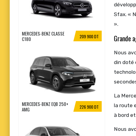
développ
Sfax. « N
».
MERCEDES-BENZ CLASSE
209 900 DT
Grande ag
C180
Nous avon
din doté 
technolog
secondes
La Merce
MERCEDES-BENZ EQB 250+
la route 
226 900 DT
AMG
à bord et
Nous avo