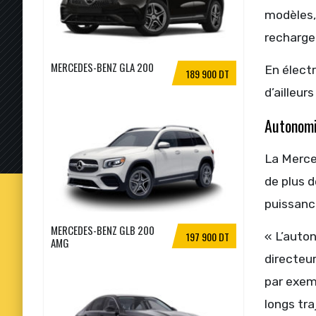
modèles,
rechargea
MERCEDES-BENZ GLA 200
En élect
189 900 DT
d’ailleur
Autonomi
La Merce
de plus 
puissanc
MERCEDES-BENZ GLB 200
197 900 DT
« L’auton
AMG
directeur
par exem
longs tra