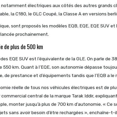
 notamment électriques aux côtés des autres grands cla
ble, la C180, le GLC Coupé, la Classe A en versions ber
rique, sont proposés les modèles EQB, EQE, EQE SUV et l
s lancée prochainement.
e de plus de 500 km
des EQE SUV est l’équivalente de la GLE. On parle de 
de 550 km. Quant à l’EQE, son autonomie dépasse toujour
e, de prestance et d’équipements tandis que l’EQB a l
omie réelle de tous nos véhicules électriques est de plu
 commercial central de la marque Tarak Iddir, expliquant
ple, monter jusqu’à plus de 700 km d’autonomie. « Ce so
jets sans avoir besoin d’être rechargées », enchaîne-t-il