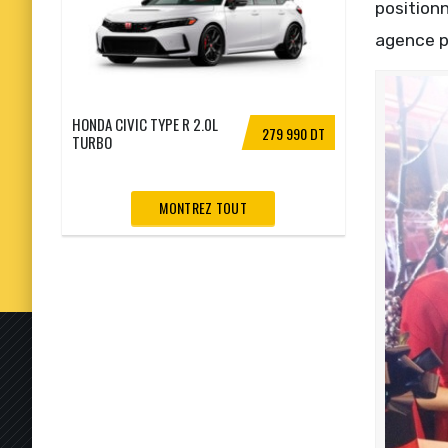
position
agence pa
HONDA CIVIC TYPE R 2.0L
279 990 DT
TURBO
MONTREZ TOUT