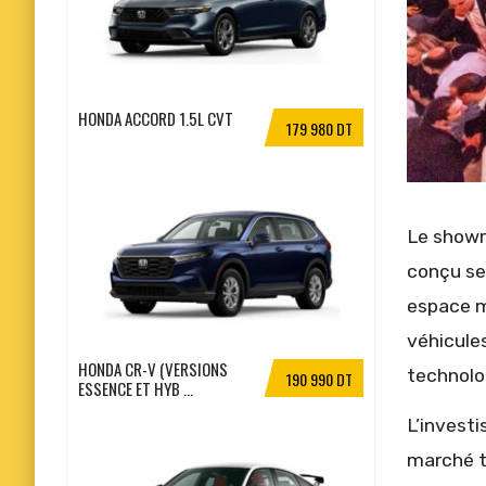
HONDA ACCORD 1.5L CVT
179 980 DT
Le showr
conçu se
espace m
véhicules
HONDA CR-V (VERSIONS
technolo
190 990 DT
ESSENCE ET HYB ...
L’invest
marché tu