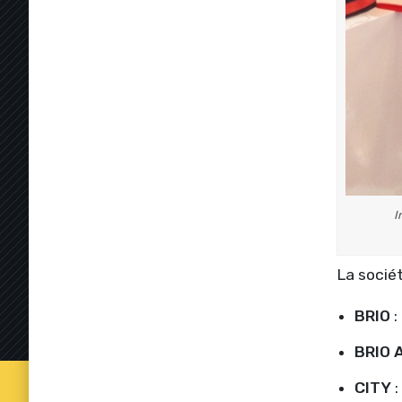
I
La socié
BRIO
:
BRIO 
CITY
: