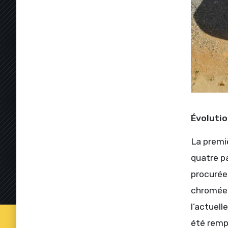
Évoluti
La premiè
quatre p
procurée
chromée à
l’actuell
été remp