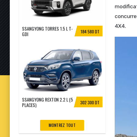
modificat
concurren
4X4.
SSANGYONG TORRES 1.5 L T-
184 580 DT
GDI
SSANGYONG REXTON 2.2 L (5
302 300 DT
PLACES)
MONTREZ TOUT