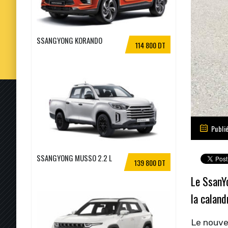
SSANGYONG KORANDO
114 800 DT
Publi
SSANGYONG MUSSO 2.2 L
139 800 DT
Le SsanY
la caland
L
e nouve