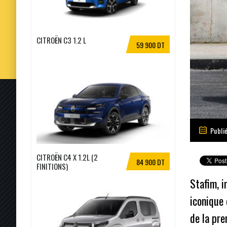
CITROËN C3 1.2 L
59 900 DT
Publié
CITROËN C4 X 1.2L (2
84 900 DT
FINITIONS)
Stafim, i
iconique 
de la pr