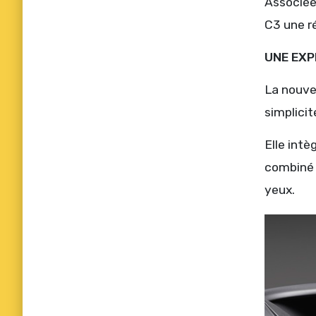
Associée
C3 une r
UNE EXP
La nouve
simplicit
Elle intè
combiné 
yeux.