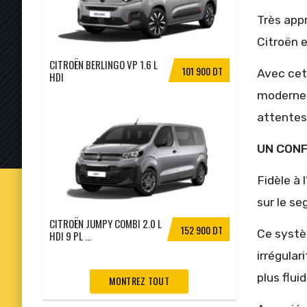
Très appr
Citroën 
CITROËN BERLINGO VP 1.6 L
101 900 DT
Avec cet
HDI
moderne 
attentes
UN CONF
Fidèle à 
sur le s
CITROËN JUMPY COMBI 2.0 L
152 900 DT
Ce systè
HDI 9 PL ...
irrégular
plus flui
MONTREZ TOUT