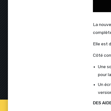
La nouve
complète
Elle est 
Côté con
Une so
pour la
Un écr
version
DES AID