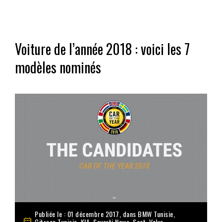
Voiture de l’année 2018 : voici les 7
modèles nominés
Publiée le : 01 décembre 2017, dans
BMW Tunisie
,
Citroen Tunisie
,
KIA
,
Sayarti News
,
Seat
,
Volvo
,