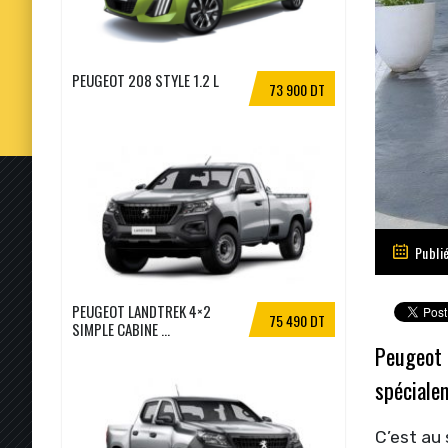
PEUGEOT 208 STYLE 1.2 L
73 900 DT
Publi
PEUGEOT LANDTREK 4×2
75 490 DT
SIMPLE CABINE ...
Peugeot e
spéciale
C’est au 