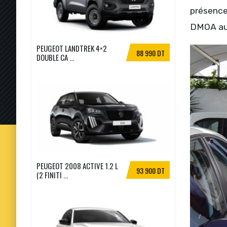
présence
DMOA aup
PEUGEOT LANDTREK 4×2
88 990 DT
DOUBLE CA ...
PEUGEOT 2008 ACTIVE 1.2 L
93 900 DT
(2 FINITI ...