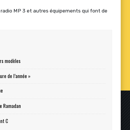
et radio MP 3 et autres équipements qui font de
urs modèles
ture de l’année »
ue
 de Ramadan
nt C