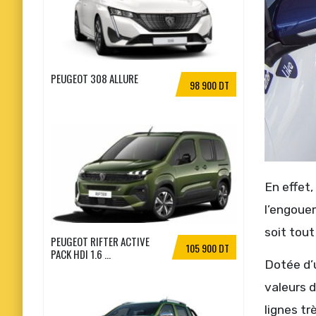
PEUGEOT 308 ALLURE
98 900 DT
En effet,
l’engouem
soit tout
PEUGEOT RIFTER ACTIVE
105 900 DT
PACK HDI 1.6 ...
Dotée d’u
valeurs 
lignes t