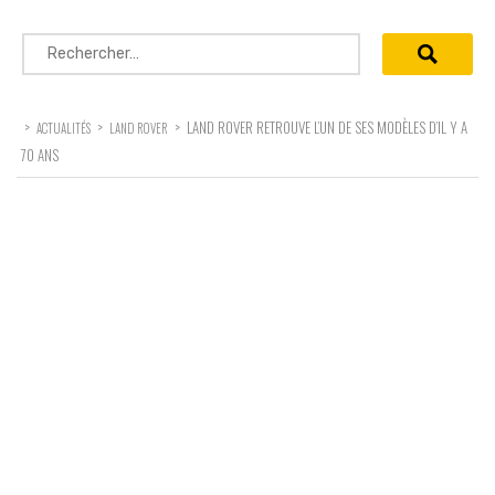
Rechercher :
>
>
>
LAND ROVER RETROUVE L’UN DE SES MODÈLES D’IL Y A
ACTUALITÉS
LAND ROVER
70 ANS