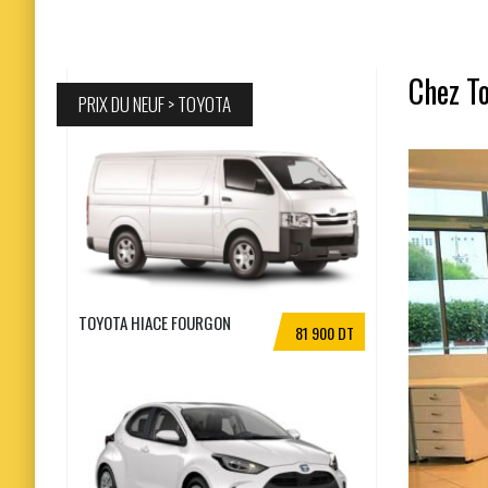
Chez To
PRIX DU NEUF > TOYOTA
TOYOTA HIACE FOURGON
81 900 DT