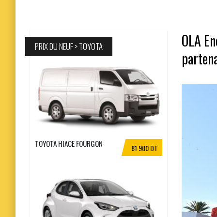
OLA Ene
PRIX DU NEUF > TOYOTA
parten
TOYOTA HIACE FOURGON
81 900 DT