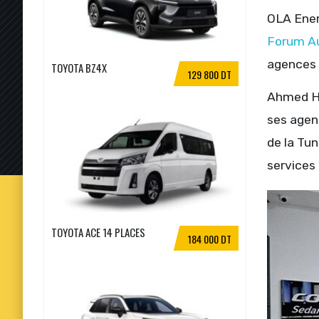
OLA Energ
Forum A
agences 
TOYOTA BZ4X
129 800 DT
Ahmed Ha
ses agen
de la Tun
services
TOYOTA ACE 14 PLACES
184 000 DT