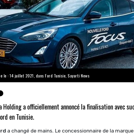
e le : 14 juillet 2021, dans
Ford Tunisie
,
Sayarti News
 Holding a officiellement annoncé la finalisation avec su
rd en Tunisie.
ord
a changé de mains. Le concessionnaire de la marque