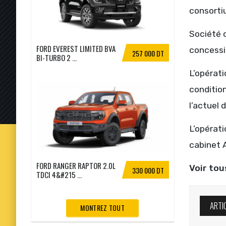
consorti
Société c
FORD EVEREST LIMITED BVA
concessi
257 000 DT
BI-TURBO 2 ...
L’opérati
conditio
l’actuel 
L’opérati
cabinet A
FORD RANGER RAPTOR 2.0L
Voir tou
330 000 DT
TDCI 4&#215 ...
ARTI
MONTREZ TOUT