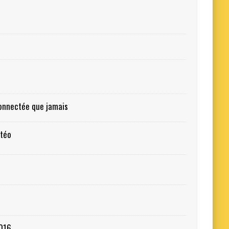
connectée que jamais
étéo
2016