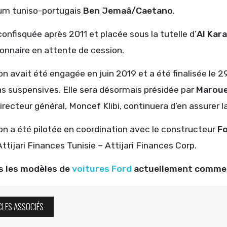
um tuniso-portugais
Ben Jemaâ/Caetano
.
onfisquée après 2011 et placée sous la tutelle d’
Al Kar
onnaire en attente de cession.
on avait été engagée en juin 2019 et a été finalisée le 2
ns suspensives. Elle sera désormais présidée par
Maroue
directeur général, Moncef Klibi, continuera d’en assurer l
on a été pilotée en coordination avec le constructeur
F
ttijari Finances Tunisie – Attijari Finances Corp.
s les modèles de
voitures Ford
actuellement commerc
CLES ASSOCIÉS