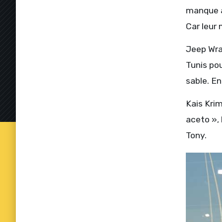
manque a
Car leur 
Jeep Wra
Tunis po
sable. En
Kais Krim
aceto », 
Tony.